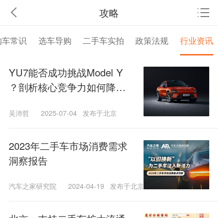
攻略
购车常识
选车导购
二手车实拍
政策法规
行业资讯
YU7能否成功挑战Model Y
？剖析核心竞争力如何降维
打击车企
吴沛哲
2025-07-04
发布于北京
2023年二手车市场消费需求
洞察报告
汽车之家研究院
2024-04-19
发布于北京