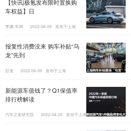
【快讯|极氪发布限时置换购
车权益】日
李娜-车闻
2022-06-09
发布于上海
报复性消费没来 购车补贴“乌
龙”先到
彭斐
2022-06-09
发布于上海
新能源车值钱了？Q1保值率
排行榜解读
汽车之家研究院
2022-04-20
发布于上海