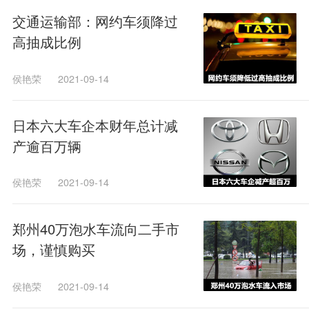
交通运输部：网约车须降过
高抽成比例
侯艳荣
2021-09-14
日本六大车企本财年总计减
产逾百万辆
侯艳荣
2021-09-14
郑州40万泡水车流向二手市
场，谨慎购买
侯艳荣
2021-09-14