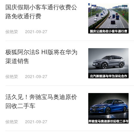
国庆假期小客车通行收费公
路免收通行费
侯艳荣
2021-09-27
极狐阿尔法S HI版将在华为
渠道销售
侯艳荣
2021-09-27
活久见！奔驰宝马奥迪原价
回收二手车
侯艳荣
2021-09-27