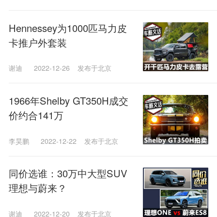
Hennessey为1000匹马力皮
卡推户外套装
谢迪
2022-12-26
发布于北京
1966年Shelby GT350H成交
价约合141万
李昊鹏
2022-12-22
发布于北京
同价选谁：30万中大型SUV
理想与蔚来？
谢迪
2022-12-20
发布于北京