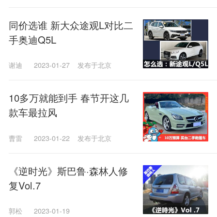
同价选谁 新大众途观L对比二
手奥迪Q5L
谢迪
2023-01-27
发布于北京
10多万就能到手 春节开这几
款车最拉风
曹雷
2023-01-22
发布于北京
《逆时光》斯巴鲁·森林人修
复Vol.7
郭松
2023-01-19