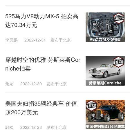
525马力V8动力MX-5 拍卖高
达70.34万元
李昊鹏
2022-12-31
发布于北京
穿越时空的优雅 劳斯莱斯Cor
niche拍卖
焦龙
2022-12-30
发布于北京
美国夫妇捐35辆经典车 价值
超200万美元
郭松
2022-12-28
发布于北京