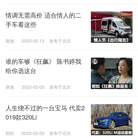
情调无需高价 适合情人的二
手车看这些
谢迪
2023-02-13
发布于北京
谁的车够《狂飙》 陈书婷我
给你选这台
谢迪
2023-02-03
发布于北京
人生绕不过的一台宝马 代卖2
019款320Li
郭松
2023-02-03
发布于北京