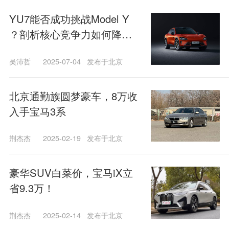
YU7能否成功挑战Model Y
？剖析核心竞争力如何降维
打击车企
吴沛哲
2025-07-04
发布于北京
北京通勤族圆梦豪车，8万收
入手宝马3系
荆杰杰
2025-02-19
发布于北京
豪华SUV白菜价，宝马iX立
省9.3万！
荆杰杰
2025-02-14
发布于北京