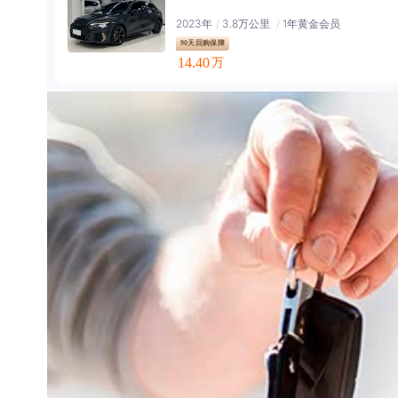
2023年
/
3.8万公里
/
1年黄金会员
90天回购保障
14.40
万