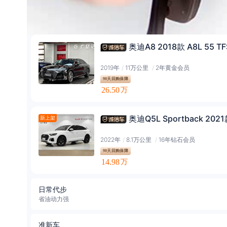
奥迪A8 2018款 A8L 55 T
2019年
/
11万公里
/
2年黄金会员
90天回购保障
26.50
万
奥迪Q5L Sportback 2021
新上架
2022年
/
8.1万公里
/
16年钻石会员
90天回购保障
14.98
万
日常代步
省油动力强
准新车