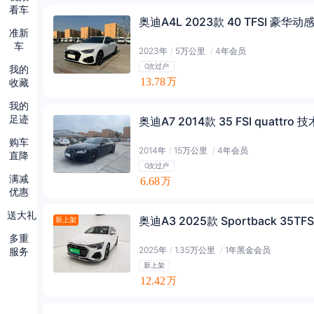
看车
奥迪A4L 2023款 40 TFSI 豪华动
准新
车
2023年
/
5万公里
/
4年会员
0次过户
我的
13.78
收藏
万
我的
足迹
奥迪A7 2014款 35 FSI quattro 
购车
2014年
/
15万公里
/
4年会员
直降
0次过户
满减
6.68
万
优惠
送大礼
奥迪A3 2025款 Sportback 35
新上架
多重
2025年
/
1.35万公里
/
1年黑金会员
服务
新上架
12.42
万