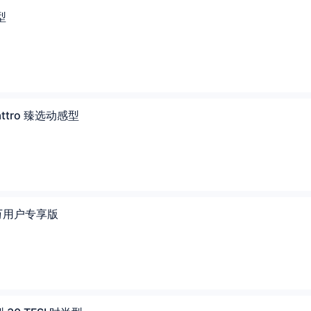
型
uattro 臻选动感型
 千万用户专享版