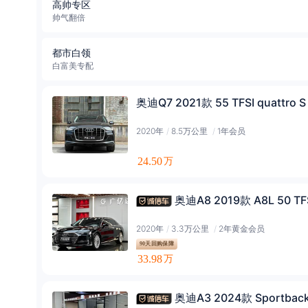
高帅专区
帅气翻倍
都市白领
白富美专配
奥迪Q7 2021款 55 TFSI quattro 
2020年
/
8.5万公里
/
1年会员
24.50
万
奥迪A8 2019款 A8L 50 TF
2020年
/
3.3万公里
/
2年黄金会员
90天回购保障
33.98
万
奥迪A3 2024款 Sportbac