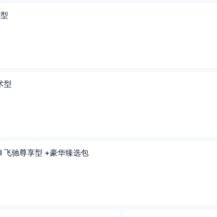
感型
技术型
TFSI 飞驰尊享型 +豪华臻选包