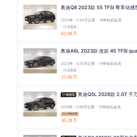
奥迪Q8 2023款 55 TFSI 尊享动感
2024年
/
0.94万公里
/
16年钻石会员
4S店直卖
62.98
万
奥迪A6L 2023款 改款 45 TFSI q
2023年
/
8.65万公里
/
16年钻石会员
4S店直卖
25.90
万
奥迪Q5L 2026款 2.0T
2026年
/
0.98万公里
/
16年钻石会员
90天回购保障
30.28
万