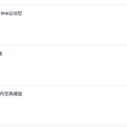
S line运动型
版
I 时尚型典藏版