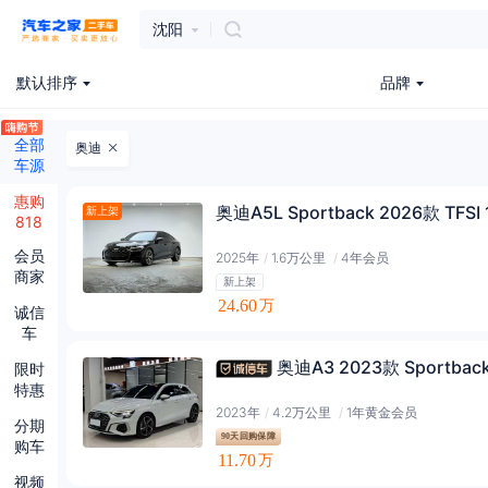
沈阳
默认排序
品牌
全部
奥迪
车源
惠购
奥迪A5L Sportback 2026款 TFSI
新上架
818
会员
2025年
/
1.6万公里
/
4年会员
商家
新上架
24.60
万
诚信
车
奥迪A3 2023款 Sportbac
限时
特惠
2023年
/
4.2万公里
/
1年黄金会员
分期
90天回购保障
购车
11.70
万
视频