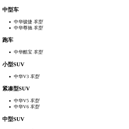
中型车
中华骏捷
车型
中华尊驰
车型
跑车
中华酷宝
车型
小型SUV
中华V3
车型
紧凑型SUV
中华V5
车型
中华V6
车型
中型SUV