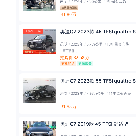
南宁
/
2024年
/
7.1万公里
/
6年钻石会员
90天回购保障
31.80
万
奥迪Q7 2023款 45 TFSI quattro 
直降2000元
昆明
/
2023年
/
5.7万公里
/
13年黑金会员
原厂质保
抢购价
32.68
万
有礼赠送
延保服务
奥迪Q7 2023款 55 TFSI quattro 
济南
/
2023年
/
7.26万公里
/
14年黑金会员
31.58
万
奥迪Q7 2019款 45 TFSI 舒适型