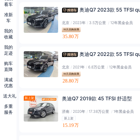
看车
奥迪Q7 2023款 55 TFSI qu
准新
车
北京
/
2023年
/
3.5万公里
/
12年黑金会员
我的
90天回购保障
35.80
收藏
万
我的
足迹
奥迪Q7 2022款 55 TFSI qu
购车
北京
/
2021年
/
6.8万公里
/
12年黑金会员
直降
90天回购保障
满减
28.80
万
优惠
送大礼
奥迪Q7 2019款 45 TFSI 舒适型
新上架
多重
济南
/
2020年
/
17.38万公里
/
1年黑金会员
服务
新上架
15.19
万