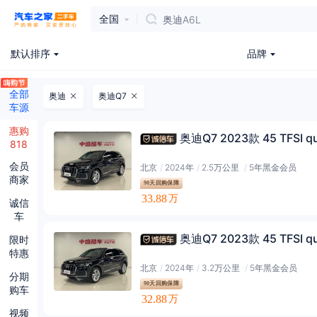
全国
奥迪A6L
默认排序
品牌
全部
奥迪
奥迪Q7
车源
惠购
奥迪Q7 2023款 45 TFSI qu
818
会员
北京
/
2024年
/
2.5万公里
/
5年黑金会员
商家
90天回购保障
33.88
万
诚信
车
奥迪Q7 2023款 45 TFSI qu
限时
特惠
北京
/
2024年
/
3.2万公里
/
5年黑金会员
分期
90天回购保障
购车
32.88
万
视频