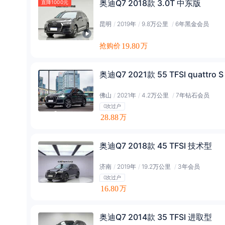
奥迪Q7 2018款 3.0T 中东版
直降1000元
昆明
/
2019年
/
9.8万公里
/
6年黑金会员
抢购价
19.80
万
奥迪Q7 2021款 55 TFSI quattro 
佛山
/
2021年
/
4.2万公里
/
7年钻石会员
0次过户
28.88
万
奥迪Q7 2018款 45 TFSI 技术型
济南
/
2019年
/
19.2万公里
/
3年会员
0次过户
16.80
万
奥迪Q7 2014款 35 TFSI 进取型