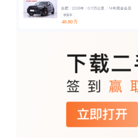
合肥
/
2026年
/
0.11万公里
/
14年黑金会员
准新车
48.80
万