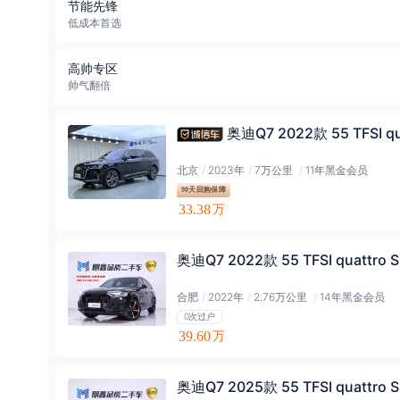
节能先锋
低成本首选
高帅专区
帅气翻倍
奥迪Q7 2022款 55 TFSI qu
北京
/
2023年
/
7万公里
/
11年黑金会员
90天回购保障
33.38
万
奥迪Q7 2022款 55 TFSI quattro
合肥
/
2022年
/
2.76万公里
/
14年黑金会员
0次过户
39.60
万
奥迪Q7 2025款 55 TFSI quattro