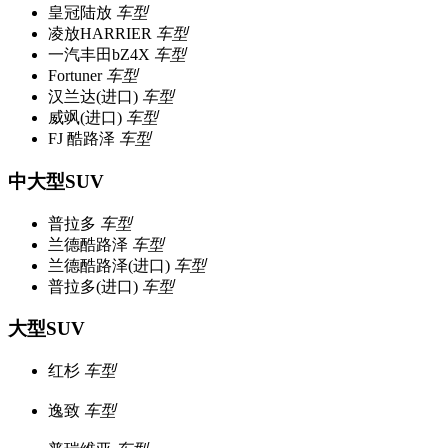
皇冠陆放
车型
凌放HARRIER
车型
一汽丰田bZ4X
车型
Fortuner
车型
汉兰达(进口)
车型
威飒(进口)
车型
FJ 酷路泽
车型
中大型SUV
普拉多
车型
兰德酷路泽
车型
兰德酷路泽(进口)
车型
普拉多(进口)
车型
大型SUV
红杉
车型
逸致
车型