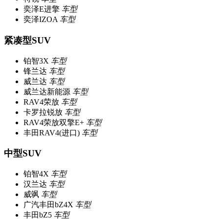
奕泽E进擎
车型
奕泽IZOA
车型
紧凑型SUV
铂智3X
车型
锋兰达
车型
威兰达
车型
威兰达新能源
车型
RAV4荣放
车型
卡罗拉锐放
车型
RAV4荣放双擎E+
车型
丰田RAV4(进口)
车型
中型SUV
铂智4X
车型
汉兰达
车型
威飒
车型
广汽丰田bZ4X
车型
丰田bZ5
车型