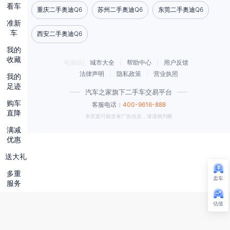
看车
重庆二手奥迪Q6
苏州二手奥迪Q6
东莞二手奥迪Q6
准新
车
西安二手奥迪Q6
我的
收藏
电脑版|
城市大全
|
帮助中心
|
用户反馈
法律声明
|
隐私政策
|
营业执照
我的
足迹
汽车之家旗下二手车交易平台
购车
客服电话：
400-9616-888
直降
本页面可能含有广告信息，请谨慎判断
满减
优惠
送大礼
多重
卖车
服务
估值