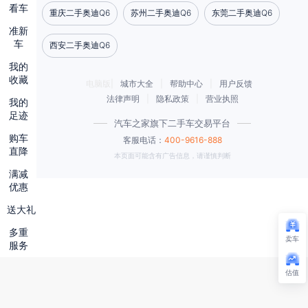
看车
重庆二手奥迪Q6
苏州二手奥迪Q6
东莞二手奥迪Q6
准新
车
西安二手奥迪Q6
我的
收藏
电脑版|
城市大全
|
帮助中心
|
用户反馈
法律声明
|
隐私政策
|
营业执照
我的
足迹
汽车之家旗下二手车交易平台
购车
客服电话：
400-9616-888
直降
本页面可能含有广告信息，请谨慎判断
满减
优惠
送大礼
多重
卖车
服务
估值