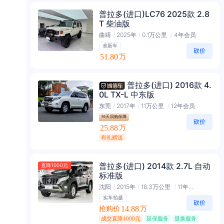
普拉多(进口)LC76 2025款 2.8
T 柴油版
曲靖
/
2025年
/
0.1万公里
/
4年会员
准新车
51.80
万
普拉多(进口) 2016款 4.
0L TX-L 中东版
东莞
/
2017年
/
11万公里
/
12年会员
90天回购保障
25.88
万
有礼赠送
普拉多(进口) 2014款 2.7L 自动
直降1000元
标准版
沈阳
/
2015年
/
18.3万公里
/
11年钻石会员
实车拍摄
抢购价
14.88
万
成交直降1000元
延保服务
退换服务