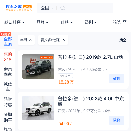
全国
默认排序
品牌
价格
级别
筛选
全部
丰田
普拉多(进口)
清空
车源
惠购
普拉多(进口) 2019款 2.7L 自动
818
会员
武汉
/
2020年
/
4.46万公里
/
2年会员
商家
0次过户
18.28
万
诚信
车
普拉多(进口) 2023款 4.0L 中东
限时
版
特惠
西安
/
2024年
/
0.97万公里
/
6年黑金会员
分期
购车
54.90
万
视频