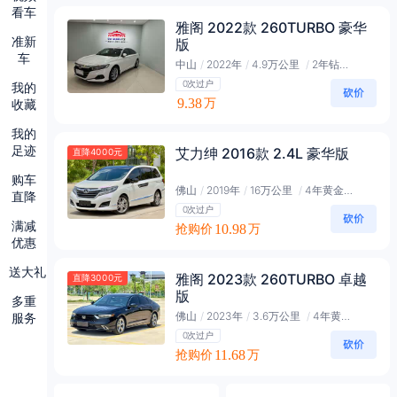
看车
雅阁 2022款 260TURBO 豪华
准新
版
车
中山
/
2022年
/
4.9万公里
/
2年钻石会员
0次过户
我的
9.38
收藏
万
我的
足迹
艾力绅 2016款 2.4L 豪华版
直降4000元
购车
佛山
/
2019年
/
16万公里
/
4年黄金会员
直降
0次过户
满减
抢购价
10.98
万
优惠
送大礼
雅阁 2023款 260TURBO 卓越
直降3000元
版
多重
佛山
/
2023年
/
3.6万公里
/
4年黄金会员
服务
0次过户
抢购价
11.68
万