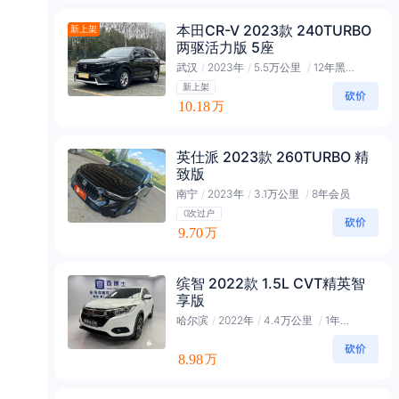
本田CR-V 2023款 240TURBO
新上架
两驱活力版 5座
武汉
/
2023年
/
5.5万公里
/
12年黑金会员
新上架
10.18
万
英仕派 2023款 260TURBO 精
致版
南宁
/
2023年
/
3.1万公里
/
8年会员
0次过户
9.70
万
缤智 2022款 1.5L CVT精英智
享版
哈尔滨
/
2022年
/
4.4万公里
/
1年黄金会员
8.98
万