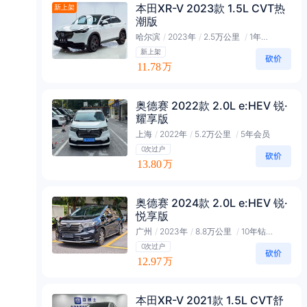
本田XR-V 2023款 1.5L CVT热
新上架
潮版
哈尔滨
/
2023年
/
2.5万公里
/
1年黑金会员
新上架
11.78
万
奥德赛 2022款 2.0L e:HEV 锐·
耀享版
上海
/
2022年
/
5.2万公里
/
5年会员
0次过户
13.80
万
奥德赛 2024款 2.0L e:HEV 锐·
悦享版
广州
/
2023年
/
8.8万公里
/
10年钻石会员
0次过户
12.97
万
本田XR-V 2021款 1.5L CVT舒