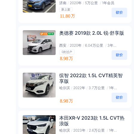
济南
/
2020年
/
5万公里
/
1年会员
新上架
11.80
万
奥德赛 2019款 2.0L 锐·舒享版
西安
/
2020年
/
6.04万公里
/
3年黑金会员
0次过户
8.98
万
缤智 2022款 1.5L CVT精英智
享版
哈尔滨
/
2022年
/
3.7万公里
/
1年黄金会员
8.98
万
本田XR-V 2023款 1.5L CVT热
浪版
哈尔滨
/
2023年
/
2.6万公里
/
1年黄金会员