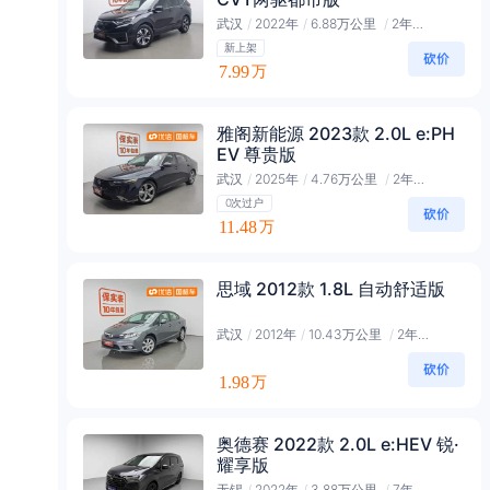
武汉
/
2022年
/
6.88万公里
/
2年会员
新上架
7.99
万
雅阁新能源 2023款 2.0L e:PH
EV 尊贵版
武汉
/
2025年
/
4.76万公里
/
2年会员
0次过户
11.48
万
思域 2012款 1.8L 自动舒适版
武汉
/
2012年
/
10.43万公里
/
2年会员
1.98
万
奥德赛 2022款 2.0L e:HEV 锐·
耀享版
无锡
/
2022年
/
3.88万公里
/
7年黑金会员