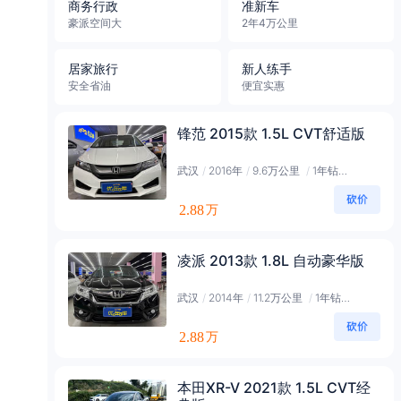
商务行政
准新车
豪派空间大
2年4万公里
居家旅行
新人练手
安全省油
便宜实惠
锋范 2015款 1.5L CVT舒适版
武汉
/
2016年
/
9.6万公里
/
1年钻石会员
2.88
万
凌派 2013款 1.8L 自动豪华版
武汉
/
2014年
/
11.2万公里
/
1年钻石会员
2.88
万
本田XR-V 2021款 1.5L CVT经