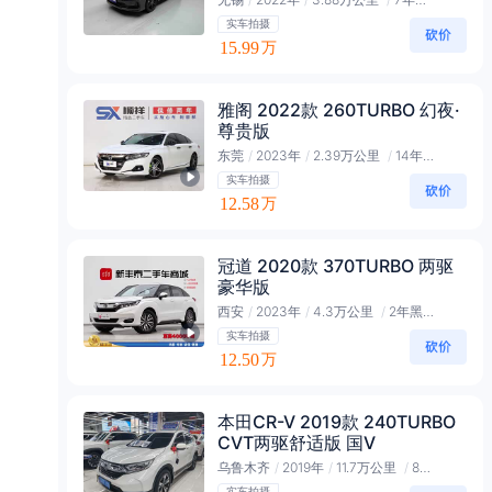
实车拍摄
15.99
万
雅阁 2022款 260TURBO 幻夜·
尊贵版
东莞
/
2023年
/
2.39万公里
/
14年黑金会员
实车拍摄
12.58
万
冠道 2020款 370TURBO 两驱
豪华版
西安
/
2023年
/
4.3万公里
/
2年黑金会员
实车拍摄
12.50
万
本田CR-V 2019款 240TURBO
CVT两驱舒适版 国V
乌鲁木齐
/
2019年
/
11.7万公里
/
8年黑金会员