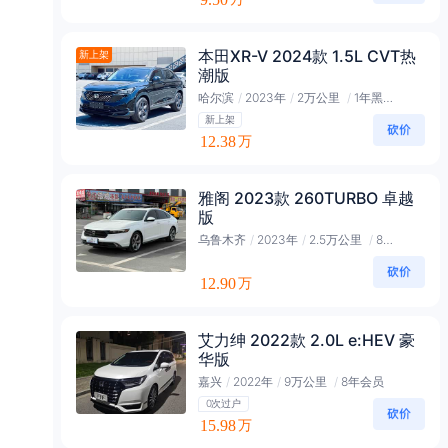
本田XR-V 2024款 1.5L CVT热
新上架
潮版
哈尔滨
/
2023年
/
2万公里
/
1年黑金会员
新上架
12.38
万
雅阁 2023款 260TURBO 卓越
版
乌鲁木齐
/
2023年
/
2.5万公里
/
8年黑金会员
12.90
万
艾力绅 2022款 2.0L e:HEV 豪
华版
嘉兴
/
2022年
/
9万公里
/
8年会员
0次过户
15.98
万