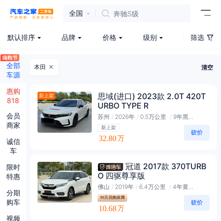
全国
奔驰S级
默认排序
品牌
价格
级别
筛选
全部
本田
清空
车源
惠购
思域(进口) 2023款 2.0T 420T
新上架
818
URBO TYPE R
会员
苏州
/
2026年
/
0.5万公里
/
9年黑金会员
商家
新上架
32.80
万
诚信
车
冠道 2017款 370TURB
限时
O 四驱尊享版
特惠
佛山
/
2019年
/
6.4万公里
/
4年黄金会员
分期
90天回购保障
购车
10.68
万
视频