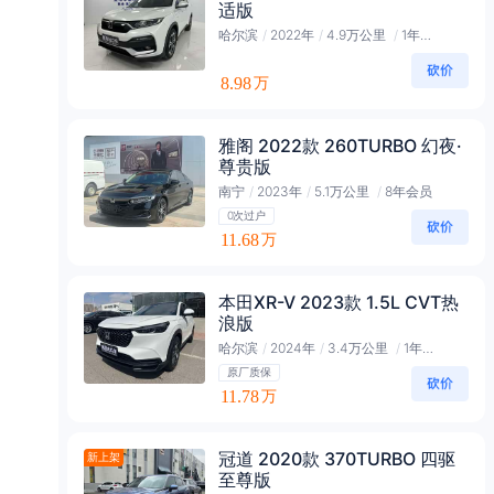
适版
哈尔滨
/
2022年
/
4.9万公里
/
1年黄金会员
8.98
万
雅阁 2022款 260TURBO 幻夜·
尊贵版
南宁
/
2023年
/
5.1万公里
/
8年会员
0次过户
11.68
万
本田XR-V 2023款 1.5L CVT热
浪版
哈尔滨
/
2024年
/
3.4万公里
/
1年黄金会员
原厂质保
11.78
万
冠道 2020款 370TURBO 四驱
新上架
至尊版