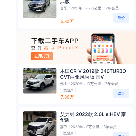
典版
贵阳
/
2021年
/
7.2万公里
/
2年会员
6.30
万
本田CR-V 2019款 240TURBO
CVT两驱风尚版 国V
佛山
/
2020年
/
13万公里
/
7年会员
0次过户
7.86
万
艾力绅 2022款 2.0L e:HEV 豪
华版
嘉兴
/
2022年
/
9万公里
/
8年会员
0次过户