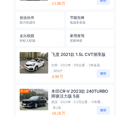
15.98
万
创业伙伴
节能先锋
助力你成功
低成本首选
走出校园
家用座驾
轻松入职场
居家神器
飞度 2021款 1.5L CVT潮享版
兰州
/
2023年
/
9万公里
/
3年会员
0次过户
4.98
万
本田CR-V 2023款 240TURBO
新上架
两驱活力版 5座
武汉
/
2023年
/
5.5万公里
/
12年黑金会员
新上架
10.18
万