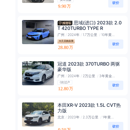
实车拍摄
9.90
万
思域(进口) 2023款 2.0
T 420TURBO TYPE R
广州
/
2024年
/
1.7万公里
/
10年黄金会员
90天回购保障
28.80
万
冠道 2023款 370TURBO 两驱
豪华版
广州
/
2024年
/
2万公里
/
3年黄金会员
0次过户
12.80
万
本田XR-V 2023款 1.5L CVT热
力版
北京
/
2023年
/
2.3万公里
/
1年黄金会员
9.50
万