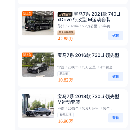
宝马7系 2021款 740Li
新上架
xDrive 行政型 M运动套装
苏州
/
2021年
/
5.2万公里
/
2年黄金会员
90天回购保障
42.88
万
宝马7系 2016款 730Li 领先型
新上架
宁波
/
2016年
/
15万公里
/
4年黄金会员
新上架
10.82
万
宝马7系 2018款 730Li 领先型
M运动套装
济南
/
2018年
/
10.6万公里
/
16年黑金会员
精品车况
16.90
万