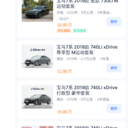
宝马7系 2019款 改款 730Li M
运动套装
济南
/
2020年
/
8万公里
/
5年黄金会员
0次过户
26.80
万
有礼赠送
延保服务
宝马7系 2018款 740Li xDrive
尊享型 M运动套装
潍坊
/
2019年
/
4.5万公里
/
3年黑金会员
32.80
万
宝马7系 2019款 740Li xDrive
行政型 豪华套装
潍坊
/
2019年
/
6万公里
/
3年黑金会员
39.80
万