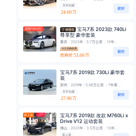
实车拍摄
24.60
万
宝马7系 2023款 740Li
直降1000元
尊享型 豪华套装
重庆
/
2023年
/
5.7万公里
/
13年黑金会员
90天回购保障
抢购价
53.60
万
宝马7系 2019款 730Li 豪华套
装
郑州
/
2019年
/
5.98万公里
/
7年黄金会员
实车拍摄
27.90
万
宝马7系 2019款 改款 M760Li x
新上架
Drive V12 运动套装
佛山
/
2023年
/
3.5万公里
/
13年黑金会员
新上架