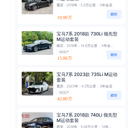
重庆
/
2018年
/
5.5万公里
/
3年会员
19.99
万
宝马7系 2018款 730Li 领先型
M运动套装
南京
/
2018年
/
14.8万公里
/
4年会员
0次过户
15.88
万
宝马7系 2023款 735Li M运动
套装
重庆
/
2023年
/
4.1万公里
/
5年会员
0次过户
42.80
万
宝马7系 2018款 740Li 领先型
M运动套装
西安
/
2018年
/
5.06万公里
/
12年黑金会员