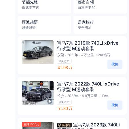
节能先锋
都市白领
低成本首选
白富美专配
硬派越野
居家旅行
越硬越野
安全省油
宝马7系 2019款 740Li xDrive
行政型 M运动套装
东莞
/
2021年
/
4万公里
/
2年钻石会员
0次过户
41.98
万
宝马7系 2022款 740Li xDrive
行政型 M运动套装
长沙
/
2022年
/
4.9万公里
/
13年钻石会员
0次过户
51.80
万
宝马7系 2023款 740Li
直降1000元