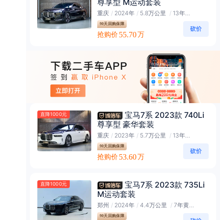
尊享型 M运动套装
重庆
/
2024年
/
5.8万公里
/
13年黑金会员
90天回购保障
抢购价
55.70
万
宝马7系 2023款 740Li
直降1000元
尊享型 豪华套装
重庆
/
2023年
/
5.7万公里
/
13年黑金会员
90天回购保障
抢购价
53.60
万
宝马7系 2023款 735Li
直降1000元
M运动套装
郑州
/
2024年
/
4.4万公里
/
7年黄金会员
90天回购保障