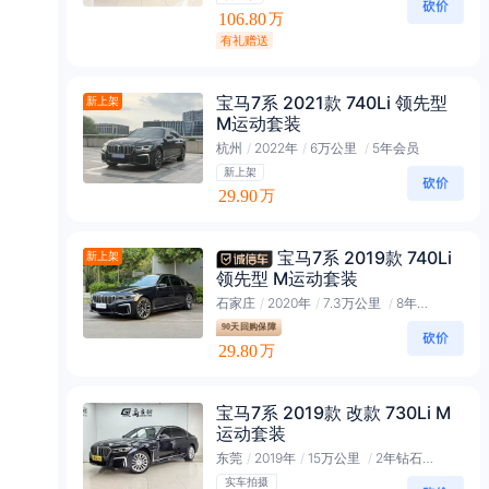
106.80
万
有礼赠送
宝马7系 2021款 740Li 领先型
新上架
M运动套装
杭州
/
2022年
/
6万公里
/
5年会员
新上架
29.90
万
宝马7系 2019款 740Li
新上架
领先型 M运动套装
石家庄
/
2020年
/
7.3万公里
/
8年钻石会员
90天回购保障
29.80
万
宝马7系 2019款 改款 730Li M
运动套装
东莞
/
2019年
/
15万公里
/
2年钻石会员
实车拍摄