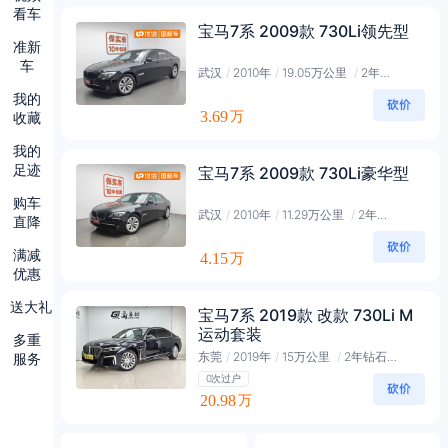
看车
宝马7系 2009款 730Li领先型
准新
车
武汉
/
2010年
/
19.05万公里
/
2年会员
我的
3.69
收藏
万
我的
足迹
宝马7系 2009款 730Li豪华型
购车
武汉
/
2010年
/
11.29万公里
/
2年会员
直降
满减
4.15
万
优惠
送大礼
宝马7系 2019款 改款 730Li M
运动套装
多重
东莞
/
2019年
/
15万公里
/
2年钻石会员
服务
0次过户
20.98
万