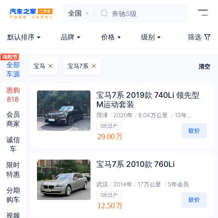
全国
奔驰S级
默认排序
品牌
价格
级别
筛选
全部
宝马
宝马7系
清空
车源
惠购
宝马7系 2019款 740Li 领先型
818
M运动套装
会员
菏泽
/
2020年
/
8.04万公里
/
13年会员
商家
0次过户
29.00
万
诚信
车
宝马7系 2010款 760Li
限时
特惠
武汉
/
2014年
/
17万公里
/
5年会员
分期
0次过户
购车
12.50
万
视频