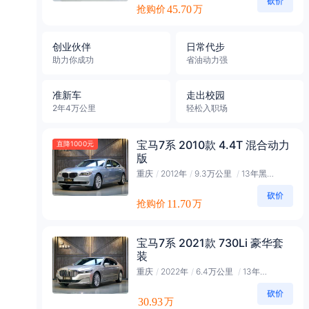
抢购价
45.70
万
创业伙伴
日常代步
助力你成功
省油动力强
准新车
走出校园
2年4万公里
轻松入职场
宝马7系 2010款 4.4T 混合动力
直降1000元
版
重庆
/
2012年
/
9.3万公里
/
13年黑金会员
抢购价
11.70
万
宝马7系 2021款 730Li 豪华套
装
重庆
/
2022年
/
6.4万公里
/
13年黑金会员
30.93
万