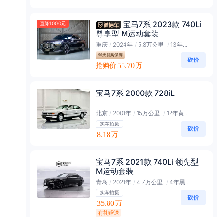
宝马7系 2023款 740Li
直降1000元
尊享型 M运动套装
重庆
/
2024年
/
5.8万公里
/
13年黑金会员
90天回购保障
抢购价
55.70
万
宝马7系 2000款 728iL
北京
/
2001年
/
15万公里
/
12年黄金会员
实车拍摄
8.18
万
宝马7系 2021款 740Li 领先型
M运动套装
青岛
/
2021年
/
4.7万公里
/
4年黑金会员
实车拍摄
35.80
万
有礼赠送