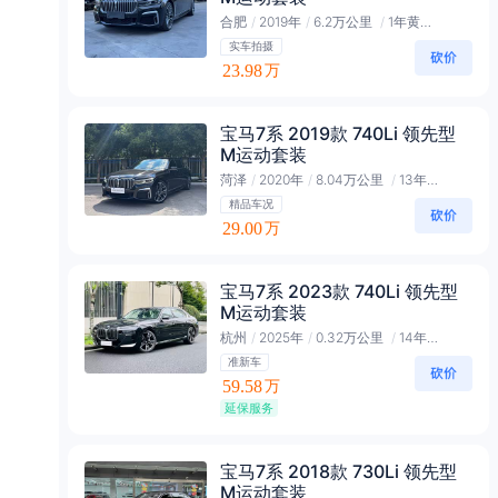
合肥
/
2019年
/
6.2万公里
/
1年黄金会员
实车拍摄
23.98
万
宝马7系 2019款 740Li 领先型
M运动套装
菏泽
/
2020年
/
8.04万公里
/
13年会员
精品车况
29.00
万
宝马7系 2023款 740Li 领先型
M运动套装
杭州
/
2025年
/
0.32万公里
/
14年黑金会员
准新车
59.58
万
延保服务
宝马7系 2018款 730Li 领先型
M运动套装