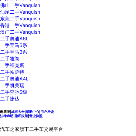
佛山二手Vanquish
汕尾二手Vanquish
东莞二手Vanquish
香港二手Vanquish
澳门二手Vanquish
二手奥迪A6L
二手宝马5系
二手宝马3系
二手雅阁
二手福克斯
二手帕萨特
二手奥迪A4L
二手凯美瑞
二手奔驰S级
二手捷达
电脑版|
城市大全
|
帮助中心
|
用户反馈
法律声明
|
隐私政策
|
营业执照
汽车之家旗下二手车交易平台