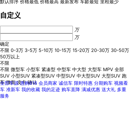
默认排序
价格最低
价格最高
最新发布
车龄最短
里程最少
自定义
万
万
确定
不限
0-3万
3-5万
5-10万
10-15万
15-20万
20-30万
30-50万
50万以上
不限
不限
微型车
小型车
紧凑型
中型车
中大型
大型车
MPV
全部
SUV
小型SUV
紧凑型SUV
中型SUV
中大型SUV
大型SUV
跑
车
微面
皮卡
确认
全部车源
惠购818
会员商家
诚信车
限时特惠
分期购车
视频看
车
准新车
我的收藏
我的足迹
购车直降
满减优惠
送大礼
多重
服务