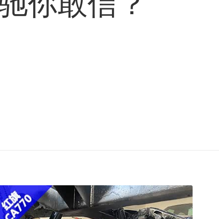
奔驰你敢信？