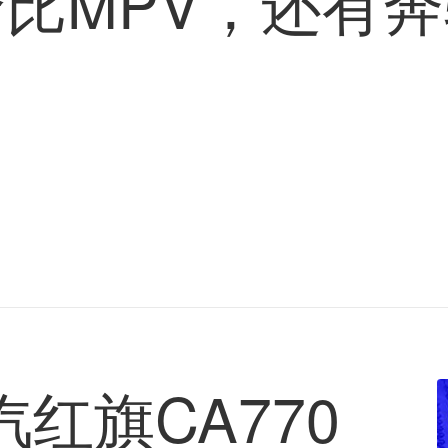
价比MPV，还有
红旗CA770