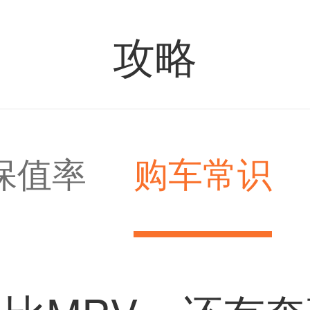
攻略
保值率
购车常识