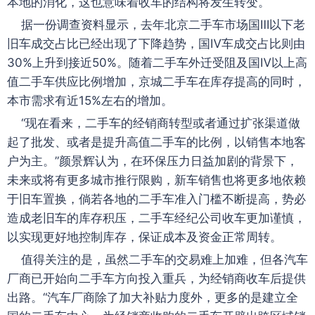
本地的消化，这也意味着收车的结构将发生转变。
据一份调查资料显示，去年北京二手车市场国Ⅲ以下老
旧车成交占比已经出现了下降趋势，国Ⅳ车成交占比则由
30%上升到接近50%。随着二手车外迁受阻及国Ⅳ以上高
值二手车供应比例增加，京城二手车在库存提高的同时，
本市需求有近15%左右的增加。
“现在看来，二手车的经销商转型或者通过扩张渠道做
起了批发、或者是提升高值二手车的比例，以销售本地客
户为主。”颜景辉认为，在环保压力日益加剧的背景下，
未来或将有更多城市推行限购，新车销售也将更多地依赖
于旧车置换，倘若各地的二手车准入门槛不断提高，势必
造成老旧车的库存积压，二手车经纪公司收车更加谨慎，
以实现更好地控制库存，保证成本及资金正常周转。
值得关注的是，虽然二手车的交易难上加难，但各汽车
厂商已开始向二手车方向投入重兵，为经销商收车后提供
出路。“汽车厂商除了加大补贴力度外，更多的是建立全