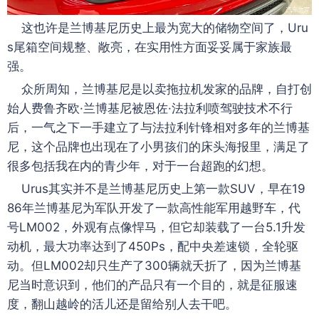
这也许是兰博基尼历史上最为宽大的储物空间了，Uru
s尾箱空间规整、敞亮，在实用性方面妥妥属于家族最
强。
众所周知，兰博基尼是以卖拖拉机发家的品牌，自打创
始人费鲁齐欧·兰博基尼被恩佐·法拉利喷驾驶技术不行
后，一气之下一手建立了与法拉利针锋相对多年的兰博基
尼，这个品牌也出现在了小男孩们的床头海报里，满足了
很多包括我在内的青少年，对于一台超跑的幻想。
Urus其实并不是兰博基尼历史上第一款SUV，早在19
86年兰博基尼为军队开发了一款高性能军用越野车，代
号LM002，外观有点像悍马，但它却装载了一台5.1升发
动机，最大功率达到了450Ps，配中央差速锁，全轮驱
动。但LM002却只生产了300辆就夭折了，因为兰博基
尼当时意识到，他们的产品只有一个目的，就是征服速
度，翻山越岭的活儿还是留给别人去干吧。