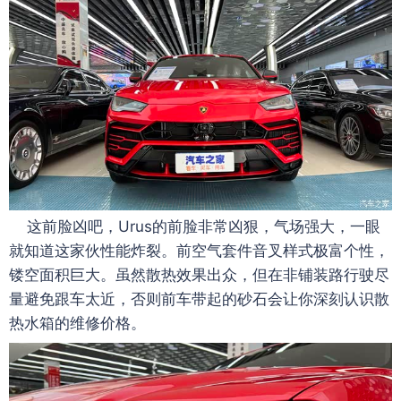
这前脸凶吧，Urus的前脸非常凶狠，气场强大，一眼
就知道这家伙性能炸裂。前空气套件音叉样式极富个性，
镂空面积巨大。虽然散热效果出众，但在非铺装路行驶尽
量避免跟车太近，否则前车带起的砂石会让你深刻认识散
热水箱的维修价格。