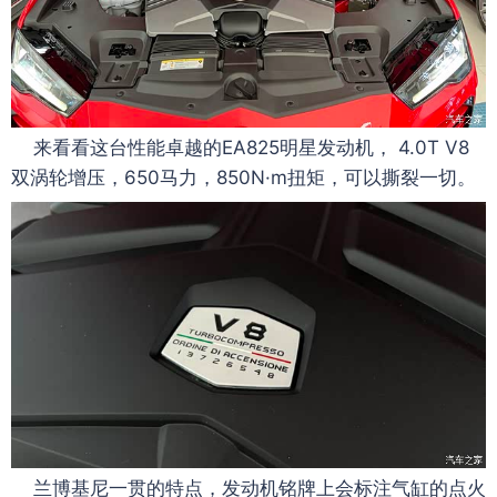
来看看这台性能卓越的EA825明星发动机， 4.0T V8
双涡轮增压，650马力，850N·m扭矩，可以撕裂一切。
兰博基尼一贯的特点，发动机铭牌上会标注气缸的点火