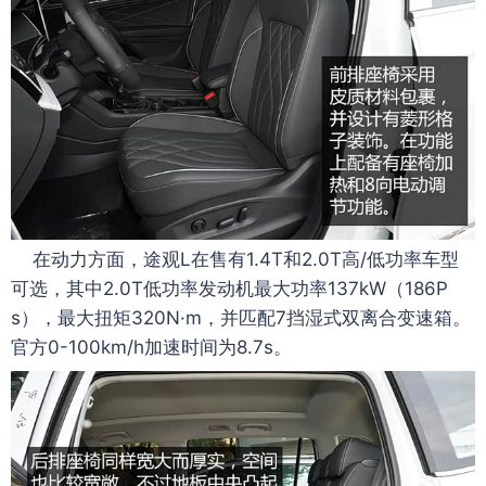
在动力方面，途观L在售有1.4T和2.0T高/低功率车型
可选，其中2.0T低功率发动机最大功率137kW（186P
s），最大扭矩320N·m，并匹配7挡湿式双离合变速箱。
官方0-100km/h加速时间为8.7s。