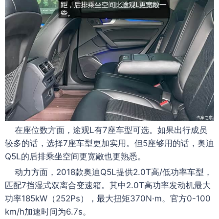
在座位数方面，途观L有7座车型可选。如果出行成员
较多的话，选择7座车型更加实用。但5座够用的话，奥迪
Q5L的后排乘坐空间更宽敞也更熟悉。
动力方面，2018款奥迪Q5L提供2.0T高/低功率车型，
匹配7挡湿式双离合变速箱。其中2.0T高功率发动机最大
功率185kW（252Ps），最大扭矩370N·m。官方0-100
km/h加速时间为6.7s。