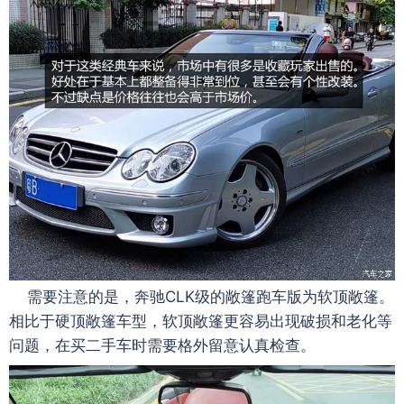
需要注意的是，奔驰CLK级的敞篷跑车版为软顶敞篷。
相比于硬顶敞篷车型，软顶敞篷更容易出现破损和老化等
问题，在买二手车时需要格外留意认真检查。