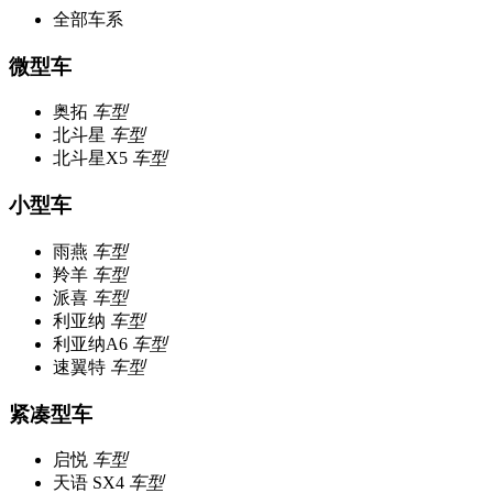
全部车系
微型车
奥拓
车型
北斗星
车型
北斗星X5
车型
小型车
雨燕
车型
羚羊
车型
派喜
车型
利亚纳
车型
利亚纳A6
车型
速翼特
车型
紧凑型车
启悦
车型
天语 SX4
车型