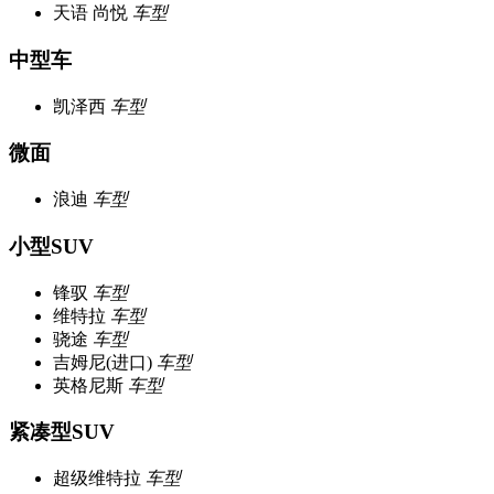
天语 尚悦
车型
中型车
凯泽西
车型
微面
浪迪
车型
小型SUV
锋驭
车型
维特拉
车型
骁途
车型
吉姆尼(进口)
车型
英格尼斯
车型
紧凑型SUV
超级维特拉
车型