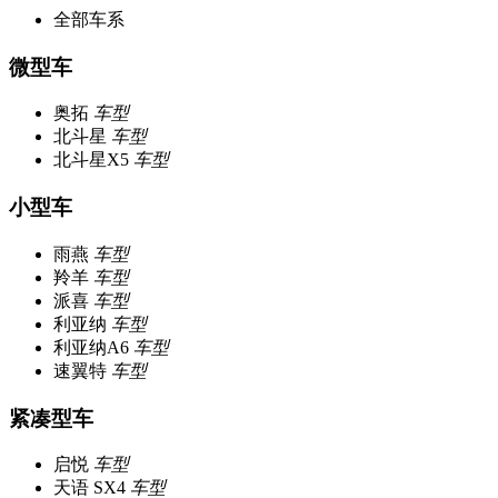
全部车系
微型车
奥拓
车型
北斗星
车型
北斗星X5
车型
小型车
雨燕
车型
羚羊
车型
派喜
车型
利亚纳
车型
利亚纳A6
车型
速翼特
车型
紧凑型车
启悦
车型
天语 SX4
车型